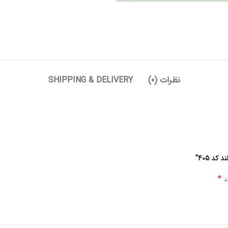
نظرات (0)
SHIPPING & DELIVERY
د 405”
*
ند