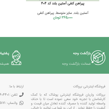
پیراهن کنفی آستین بلند کد 404
آستین بلند
,
سایز متوسط
,
پیراهن کنفی
365,000
تومان
بازگشت وجه
پشتیبانی 24 
ضمانت بازگشت وجه
همیشه
فروشگاه اینترنتی بروکات
ارتباط با ما:
بروکات واریان فروشگاه اینترنتی پوشاک که با کمک
تلفن: 77604401-021
کارشناسان با تجربه خود سعی نموده است تا با حذف
واتساپ: 0375171-0912
واسطه تولید کننده با مصرف کننده تعادل میان قیمت و
کیفیت را حفظ نماید . از این رو شما می توانید با خیالی