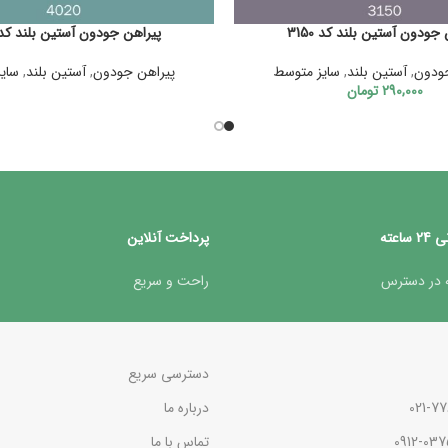
جودون آستین بلند کد 3150
پیراهن جودون آستین بلند کد 020
ودون
,
آستین بلند
,
سایز متوسط
پیراهن جودون
,
آستین بلند
,
سای
290,000
تومان
ساعته
پرداخت آنلاین
 در دسترس
راحت و سریع
دسترسی سریع
درباره ما
تماس با ما