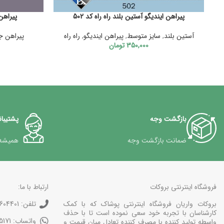
پیراهن ایندیگو آستین بلند راه راه کد 502
پیراهن 
آستین بلند
,
سایز متوسط
,
پیراهن ایندیگو
,
راه راه
پیراهن ج
350,000
تومان
بازگشت وجه
پشتیبانی 24 
ضمانت بازگشت وجه
همیشه
فروشگاه اینترنتی بروکات
ارتباط با ما:
بروکات واریان فروشگاه اینترنتی پوشاک که با کمک
تلفن: 77604401-021
کارشناسان با تجربه خود سعی نموده است تا با حذف
واتساپ: 0375171-0912
واسطه تولید کننده با مصرف کننده تعادل میان قیمت و