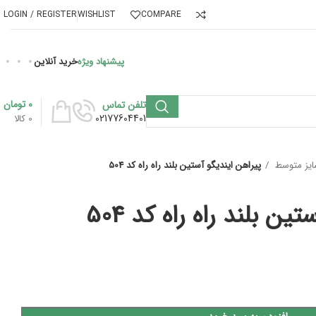
LOGIN / REGISTER
WISHLIST
COMPARE
پیشنهاد ویژه
خرید آنلاین
0
تومان
تلفن تماس
02177604401
0
کالا
یز متوسط
پیراهن ایندیگو آستین بلند راه راه کد 504
ن بلند راه راه کد 504