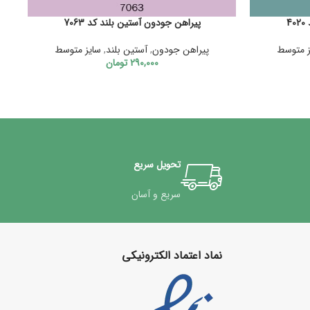
4
پیراهن جودون آستین بلند کد 7063
ز متوسط
پیراهن جودون
,
آستین بلند
,
سایز متوسط
290,000
تومان
تحویل سریع
سریع و آسان
نماد اعتماد الکترونیکی